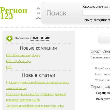
Ключевое слово или 
Регион
123
Пример: экспертиза с
компанию
Добавить
Новые компании
Спорт. Спо
DNS Магазин-склад Адлер
Главная стра
DNS ТЦ «Sun City»
DNS
Водный спо
Новые статьи
Спорт-компл
Футбол и Хо
Где юмор держится на формате, авторском стиле и
Фирмы раз
точном моменте
Сортиров
Газеты и журналы: выпуск, рубрика и доверие к
Выберите
источнику работают вместе
Доска объявлений работает только тогда, когда