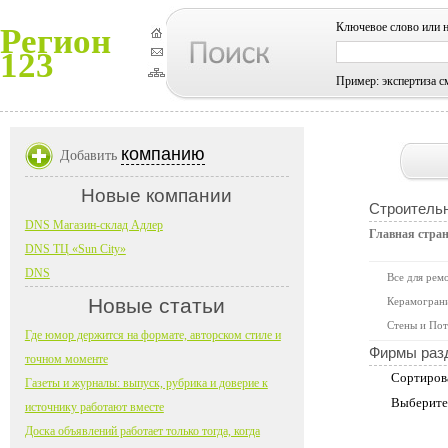
Ключевое слово или 
Регион
123
Пример: экспертиза с
компанию
Добавить
Новые компании
Строитель
DNS Магазин-склад Адлер
Главная стра
DNS ТЦ «Sun City»
DNS
Все для рем
Новые статьи
Керамограни
Стены и Пот
Где юмор держится на формате, авторском стиле и
Фирмы раз
точном моменте
Сортиров
Газеты и журналы: выпуск, рубрика и доверие к
Выберите
источнику работают вместе
Доска объявлений работает только тогда, когда