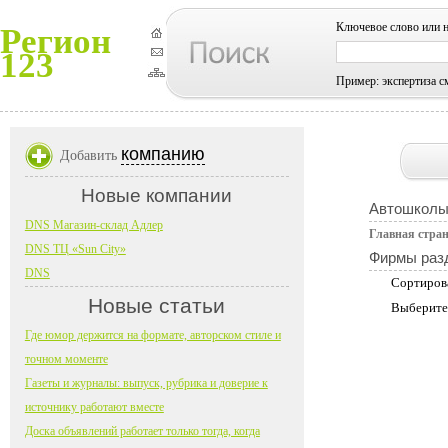
Ключевое слово или 
Регион
123
Пример: экспертиза с
компанию
Добавить
Новые компании
Автошколы
DNS Магазин-склад Адлер
Главная стра
DNS ТЦ «Sun City»
Фирмы раз
DNS
Сортиров
Новые статьи
Выберите
Где юмор держится на формате, авторском стиле и
точном моменте
Газеты и журналы: выпуск, рубрика и доверие к
источнику работают вместе
Доска объявлений работает только тогда, когда