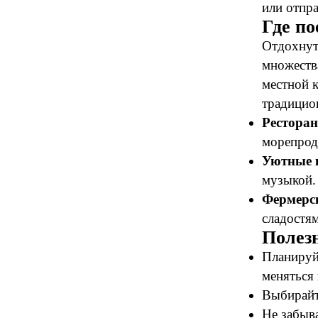
или отпр
Где по
Отдохнут
множеств
местной 
традицио
Ресторан
морепрод
Уютные 
музыкой.
Фермерс
сладостя
Полез
Планируй
меняться 
Выбирайт
Не забыва