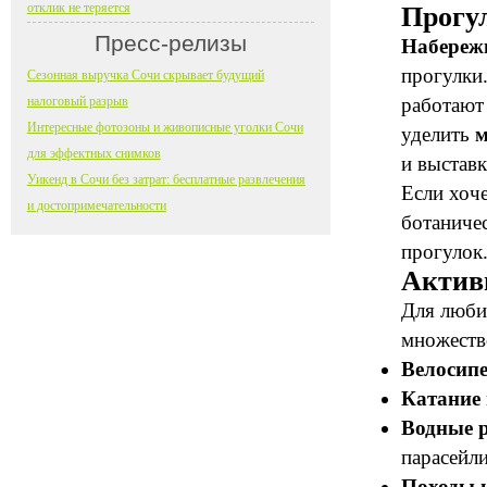
отклик не теряется
Прогу
Пресс-релизы
Набереж
прогулки
Сезонная выручка Сочи скрывает будущий
налоговый разрыв
работают
Интересные фотозоны и живописные уголки Сочи
уделить
м
для эффектных снимков
и выставк
Уикенд в Сочи без затрат: бесплатные развлечения
Если хоче
и достопримечательности
ботаниче
прогулок
Актив
Для люби
множеств
Велосип
Катание
Водные 
парасейли
Походы 