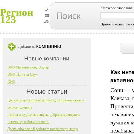
Ключевое слово или 
Регион
123
Пример: экспертиза с
компанию
Добавить
Новые компании
DNS Магазин-склад Адлер
Как инт
DNS ТЦ «Sun City»
активно
DNS
Сочи — у
Новые статьи
Кавказа, 
Где юмор держится на формате, авторском стиле и
Провести
точном моменте
независим
Газеты и журналы: выпуск, рубрика и доверие к
лучших м
источнику работают вместе
Доска объявлений работает только тогда, когда
незабыва