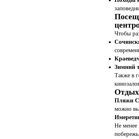
заповедни
Посещ
центр
Чтобы ра
Сочинск
современн
Краеведч
Зимний 
Также в 
кинозалов
Отдых
Пляжи С
можно вы
Имерети
Не менее
побережь