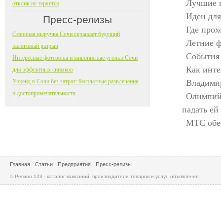
Лучшие п
отклик не теряется
Идеи для
Пресс-релизы
Где прох
Сезонная выручка Сочи скрывает будущий
Летние ф
налоговый разрыв
События 
Интересные фотозоны и живописные уголки Сочи
Как инте
для эффектных снимков
Уикенд в Сочи без затрат: бесплатные развлечения
Владимир
и достопримечательности
Олимпийс
падать ей
МТС обе
Главная
Статьи
Предприятия
Пресс-релизы
© Регион 123 - каталог компаний, производители товаров и услуг, объявления