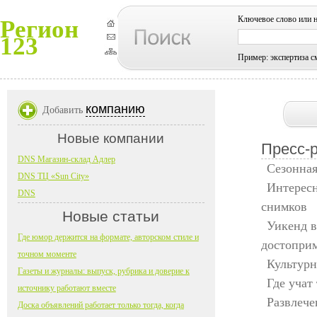
Ключевое слово или 
Регион
123
Пример: экспертиза с
компанию
Добавить
Новые компании
Пресс-
DNS Магазин-склад Адлер
Сезонная
DNS ТЦ «Sun City»
Интерес
DNS
снимков
Новые статьи
Уикенд в
Где юмор держится на формате, авторском стиле и
достопри
точном моменте
Культурн
Газеты и журналы: выпуск, рубрика и доверие к
Где учат
источнику работают вместе
Развлече
Доска объявлений работает только тогда, когда