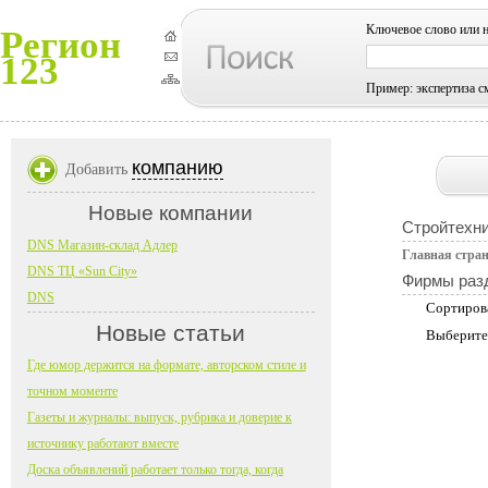
Ключевое слово или 
Регион
123
Пример: экспертиза с
компанию
Добавить
Новые компании
Стройтехн
DNS Магазин-склад Адлер
Главная стра
DNS ТЦ «Sun City»
Фирмы раз
DNS
Сортиров
Новые статьи
Выберите
Где юмор держится на формате, авторском стиле и
точном моменте
Газеты и журналы: выпуск, рубрика и доверие к
источнику работают вместе
Доска объявлений работает только тогда, когда