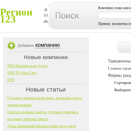
Ключевое слово или 
Регион
123
Пример: экспертиза с
компанию
Добавить
Новые компании
Таможенны
DNS Магазин-склад Адлер
Главная стра
DNS ТЦ «Sun City»
Фирмы раз
DNS
Сортиров
Новые статьи
Выберите
Где юмор держится на формате, авторском стиле и
точном моменте
Газеты и журналы: выпуск, рубрика и доверие к
источнику работают вместе
Доска объявлений работает только тогда, когда