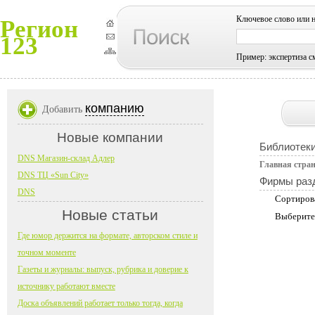
Ключевое слово или 
Регион
123
Пример: экспертиза с
компанию
Добавить
Новые компании
Библиотеки
DNS Магазин-склад Адлер
Главная стра
DNS ТЦ «Sun City»
Фирмы раз
DNS
Сортиров
Новые статьи
Выберите
Где юмор держится на формате, авторском стиле и
точном моменте
Газеты и журналы: выпуск, рубрика и доверие к
источнику работают вместе
Доска объявлений работает только тогда, когда