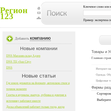
Ключевое слово или 
Регион
123
Пример: экспертиза с
компанию
Добавить
Новые компании
Товары и У
DNS Магазин-склад Адлер
Главная стра
DNS ТЦ «Sun City»
DNS
Интернет-м
Новые статьи
Одежда. Обу
Цифровые т
Где юмор держится на формате, авторском стиле и
Фирмы раз
точном моменте
Сортиров
Газеты и журналы: выпуск, рубрика и доверие к
Выберите
источнику работают вместе
Доска объявлений работает только тогда, когда