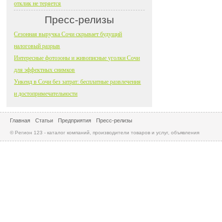
отклик не теряется
Пресс-релизы
Сезонная выручка Сочи скрывает будущий
налоговый разрыв
Интересные фотозоны и живописные уголки Сочи
для эффектных снимков
Уикенд в Сочи без затрат: бесплатные развлечения
и достопримечательности
Главная
Статьи
Предприятия
Пресс-релизы
© Регион 123 - каталог компаний, производители товаров и услуг, объявления