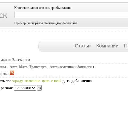
Ключевое слово или номер объявления
Пример: экспертиза сметной документации
Статьи
Компании
П
ика и Запчасти
ница
Авто. Мото. Транспорт
Автокосметика и Запчасти
дела
дате добавления
ать по:
городу
названию
цене
e-mail
 регион: