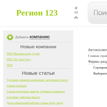
Регион 123
компанию
Добавить
Новые компании
Автокосмет
DNS Магазин-склад Адлер
Главная стра
DNS ТЦ «Sun City»
Фирмы раз
DNS
Сортиров
Новые статьи
Выберите
Где юмор держится на формате, авторском стиле и
точном моменте
Газеты и журналы: выпуск, рубрика и доверие к
источнику работают вместе
Доска объявлений работает только тогда, когда