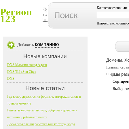
Ключевое слово или 
Регион
123
Пример: экспертиза с
компанию
Добавить
Новые компании
Домены. Хо
DNS Магазин-склад Адлер
Главная стра
DNS ТЦ «Sun City»
Фирмы раз
DNS
Сортиров
Новые статьи
Выберите
Где юмор держится на формате, авторском стиле и
точном моменте
Газеты и журналы: выпуск, рубрика и доверие к
источнику работают вместе
Доска объявлений работает только тогда, когда