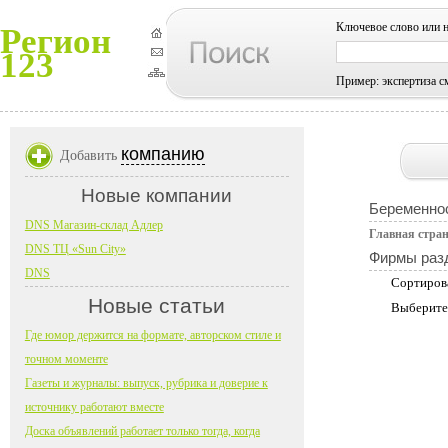
Ключевое слово или 
Регион
123
Пример: экспертиза с
компанию
Добавить
Новые компании
Беременно
DNS Магазин-склад Адлер
Главная стра
DNS ТЦ «Sun City»
Фирмы раз
DNS
Сортиров
Новые статьи
Выберите
Где юмор держится на формате, авторском стиле и
точном моменте
Газеты и журналы: выпуск, рубрика и доверие к
источнику работают вместе
Доска объявлений работает только тогда, когда