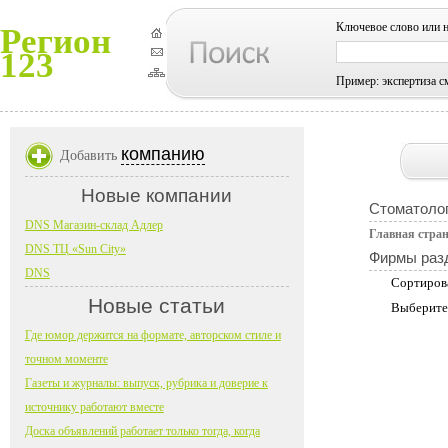
Ключевое слово или 
Регион
123
Пример: экспертиза с
компанию
Добавить
Новые компании
Стоматоло
DNS Магазин-склад Адлер
Главная стра
DNS ТЦ «Sun City»
Фирмы раз
DNS
Сортиров
Новые статьи
Выберите
Где юмор держится на формате, авторском стиле и
точном моменте
Газеты и журналы: выпуск, рубрика и доверие к
источнику работают вместе
Доска объявлений работает только тогда, когда