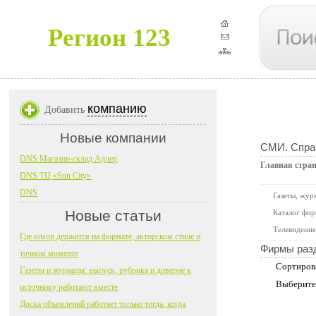
Регион 123
компанию
Добавить
Новые компании
СМИ. Справ
DNS Магазин-склад Адлер
Главная стра
DNS ТЦ «Sun City»
DNS
Газеты, жур
Новые статьи
Каталог фир
Телевидение
Где юмор держится на формате, авторском стиле и
Фирмы раз
точном моменте
Сортиров
Газеты и журналы: выпуск, рубрика и доверие к
Выберите
источнику работают вместе
Доска объявлений работает только тогда, когда