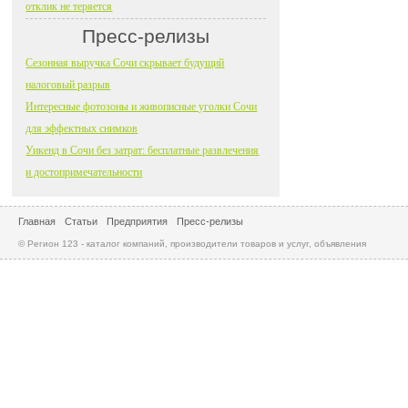
отклик не теряется
Пресс-релизы
Сезонная выручка Сочи скрывает будущий
налоговый разрыв
Интересные фотозоны и живописные уголки Сочи
для эффектных снимков
Уикенд в Сочи без затрат: бесплатные развлечения
и достопримечательности
Главная
Статьи
Предприятия
Пресс-релизы
© Регион 123 - каталог компаний, производители товаров и услуг, объявления