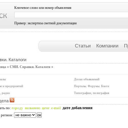
Ключевое слово или номер объявления
Пример: экспертиза сметной документации
Статьи
Компании
П
ки. Каталоги
ница
СМИ. Справки. Каталоги
налы
Доски объявлений
м и предприятий
Порталы. Форумы. Блоги
, радио
Типографии, полиграфия
дела
дате добавления
ать по:
городу
названию
цене
e-mail
 регион: