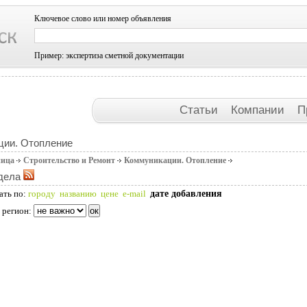
Ключевое слово или номер объявления
Пример: экспертиза сметной документации
Статьи
Компании
П
ции. Отопление
ница
Строительство и Ремонт
Коммуникации. Отопление
дела
дате добавления
ать по:
городу
названию
цене
e-mail
 регион: