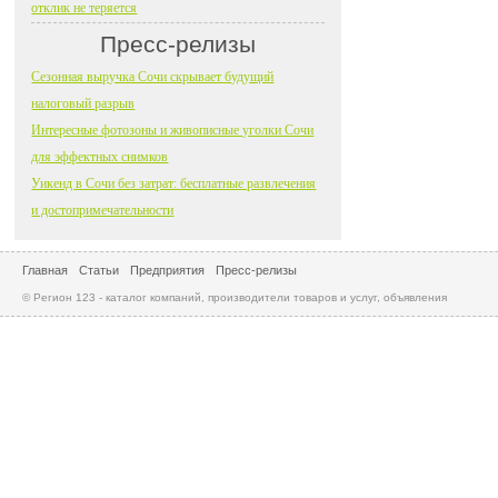
отклик не теряется
Пресс-релизы
Сезонная выручка Сочи скрывает будущий
налоговый разрыв
Интересные фотозоны и живописные уголки Сочи
для эффектных снимков
Уикенд в Сочи без затрат: бесплатные развлечения
и достопримечательности
Главная
Статьи
Предприятия
Пресс-релизы
© Регион 123 - каталог компаний, производители товаров и услуг, объявления