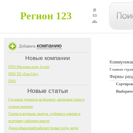
Регион 123
компанию
Добавить
Новые компании
Коммуника
DNS Магазин-склад Адлер
Главная стра
DNS ТЦ «Sun City»
Фирмы раз
DNS
Сортиров
Новые статьи
Выберите
Где юмор держится на формате, авторском стиле и
точном моменте
Газеты и журналы: выпуск, рубрика и доверие к
источнику работают вместе
Доска объявлений работает только тогда, когда